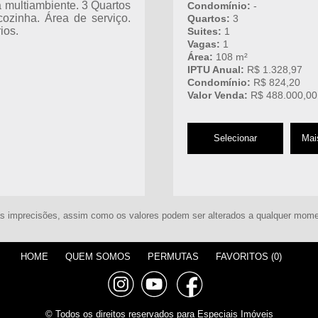
a multiambiente. 3 Quartos
Condomínio:
-
cozinha. Área de serviço.
Quartos:
3
ios.
Suites:
1
Vagas:
1
Área:
108 m²
IPTU Anual:
R$ 1.328,97
Condomínio:
R$ 824,20
Valor Venda:
R$ 488.000,00
Selecionar
Mai
imprecisões, assim como os valores podem ser alterados a qualquer momento
HOME
QUEM SOMOS
PERMUTAS
FAVORITOS (
0
)
© Todos os direitos reservados para Especiais Imóveis