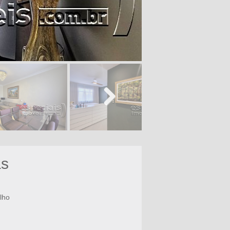
Next
as
lho