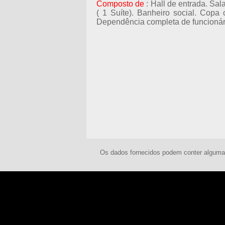
Composto de
: Hall de entrada. Sal
( 1 Suíte). Banheiro social. Copa 
Dependência completa de funcionár
Os dados fornecidos podem conter algumas 