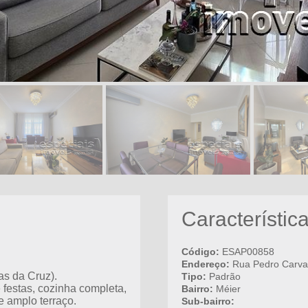
Característic
Código:
ESAP00858
Endereço:
Rua Pedro Carva
as da Cruz).
Tipo:
Padrão
 festas, cozinha completa,
Bairro:
Méier
e amplo terraço.
Sub-bairro: